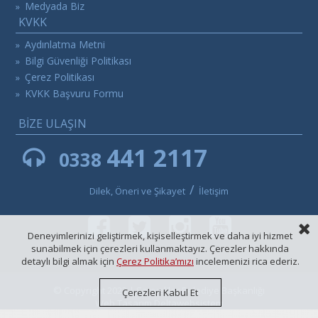
Medyada Biz
»
KVKK
Aydınlatma Metni
»
Bilgi Güvenliği Politikası
»
Çerez Politikası
»
KVKK Başvuru Formu
»
BİZE ULAŞIN
441 2117
0338
/
Dilek, Öneri ve Şikayet
İletişim
Deneyimlerinizi geliştirmek, kişiselleştirmek ve daha iyi hizmet
sunabilmek için çerezleri kullanmaktayız. Çerezler hakkında
detaylı bilgi almak için
Çerez Politika’mızı
incelemenizi rica ederiz.
© Copyright 2023 | Sarıveliler Belediye Başkanlığı
Çerezleri Kabul Et
Web Tasarım Deltawebsistem