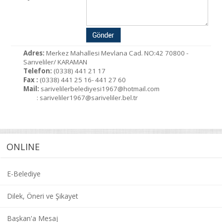
Adres:
Merkez Mahallesi Mevlana Cad. NO:42 70800 -
Sarıveliler/ KARAMAN
Telefon:
(0338) 441 21 17
Fax :
(0338) 441 25 16- 441 27 60
Mail:
sarivelilerbelediyesi1967@hotmail.com
: sariveliler1967@sariveliler.bel.tr
ONLINE
E-Belediye
Dilek, Öneri ve Şikayet
Başkan'a Mesaj