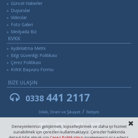
Güncel Haberler
»
Duyurular
»
Videolar
»
Foto Galeri
»
Medyada Biz
»
KVKK
Aydınlatma Metni
»
Bilgi Güvenliği Politikası
»
Çerez Politikası
»
KVKK Başvuru Formu
»
BİZE ULAŞIN
441 2117
0338
/
Dilek, Öneri ve Şikayet
İletişim
Deneyimlerinizi geliştirmek, kişiselleştirmek ve daha iyi hizmet
sunabilmek için çerezleri kullanmaktayız. Çerezler hakkında
detaylı bilgi almak için
Çerez Politika’mızı
incelemenizi rica ederiz.