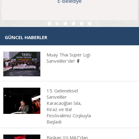
E-Belediye
GÜNCEL HABERLER
Muay Thai Süper Ligi
Sarıveliler'de! 🥊
15. Geleneksel
Sarıveliler
Karacaoğlan Sıla,
Kiraz ve Bal
Festivalimiz Coşkuyla
Başladı
Başkan YILMAZ’dan